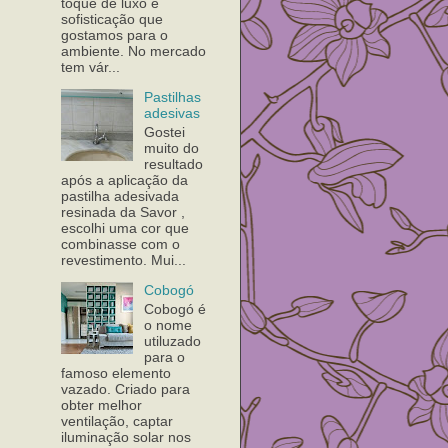
toque de luxo e
sofisticação que
gostamos para o
ambiente. No mercado
tem vár...
Pastilhas
adesivas
Gostei
muito do
resultado
após a aplicação da
pastilha adesivada
resinada da Savor ,
escolhi uma cor que
combinasse com o
revestimento. Mui...
Cobogó
Cobogó é
o nome
utiluzado
para o
famoso elemento
vazado. Criado para
obter melhor
ventilação, captar
iluminação solar nos