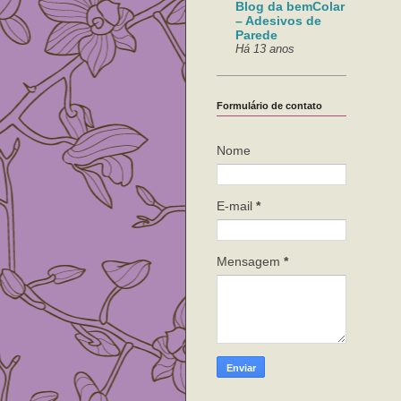
Blog da bemColar
– Adesivos de
Parede
Há 13 anos
Formulário de contato
Nome
E-mail
*
Mensagem
*