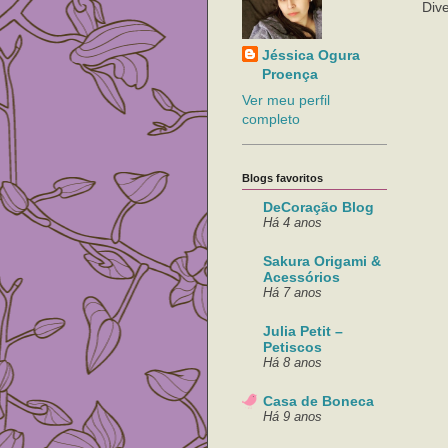
Dive
Jéssica Ogura
Proença
Ver meu perfil
completo
Blogs favoritos
DeCoração Blog
Há 4 anos
Sakura Origami &
Acessórios
Há 7 anos
Julia Petit –
Petiscos
Há 8 anos
Casa de Boneca
Há 9 anos