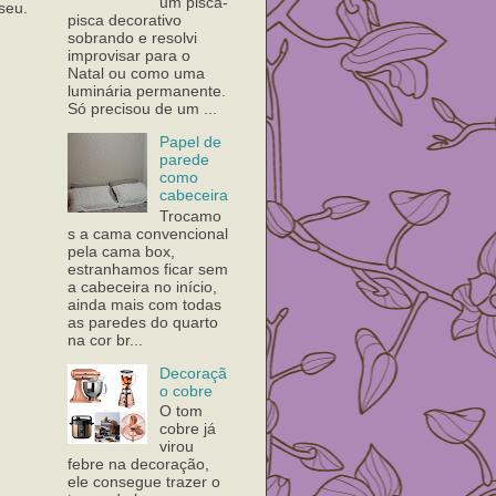
um pisca-
seu.
pisca decorativo
sobrando e resolvi
improvisar para o
Natal ou como uma
luminária permanente.
Só precisou de um ...
Papel de
parede
como
cabeceira
Trocamo
s a cama convencional
pela cama box,
estranhamos ficar sem
a cabeceira no início,
ainda mais com todas
as paredes do quarto
na cor br...
Decoraçã
o cobre
O tom
cobre já
virou
febre na decoração,
ele consegue trazer o