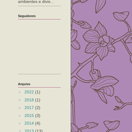
ambientes e divis...
Seguidores
Arquivo
►
2022
(1)
►
2018
(1)
►
2017
(2)
►
2015
(3)
►
2014
(4)
▼
2013
(13)