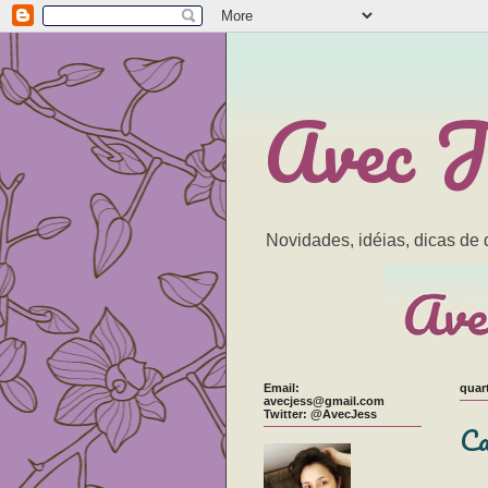
Avec J
Novidades, idéias, dicas de
Email:
quar
avecjess@gmail.com
Twitter: @AvecJess
Ca