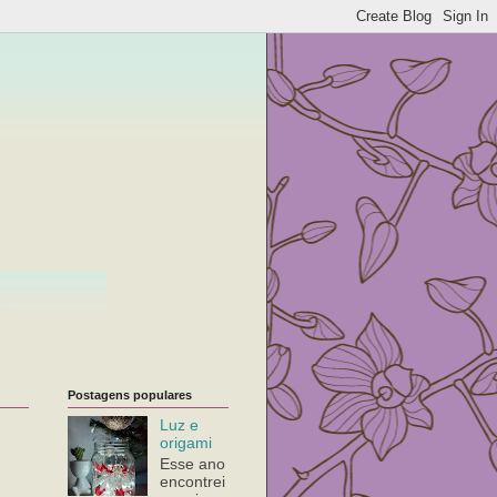
Postagens populares
Luz e
origami
Esse ano
encontrei