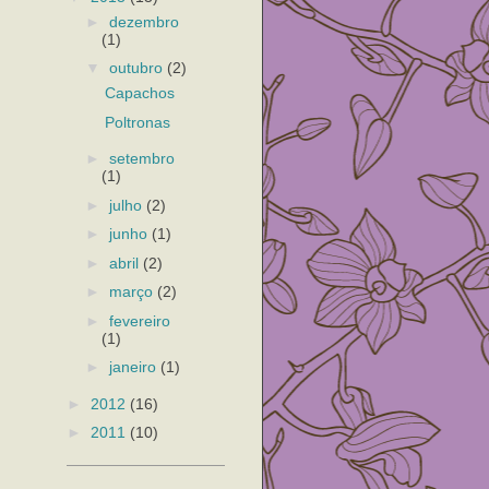
►
dezembro
(1)
▼
outubro
(2)
Capachos
Poltronas
►
setembro
(1)
►
julho
(2)
►
junho
(1)
►
abril
(2)
►
março
(2)
►
fevereiro
(1)
►
janeiro
(1)
►
2012
(16)
►
2011
(10)